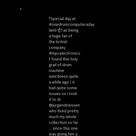
"Special day at
#onedrumcomputeraday
land ☝️? as being
a huge fan of
the british
company
#mpcelectronics.
I found this holy
grail of drum
machine
weirdness quite
a while ago / it
had quite some
issues so i took
it to dr.
@jurgendriessen
who fixed pretty
much my whole
collection so far
... since this one
was giving him a