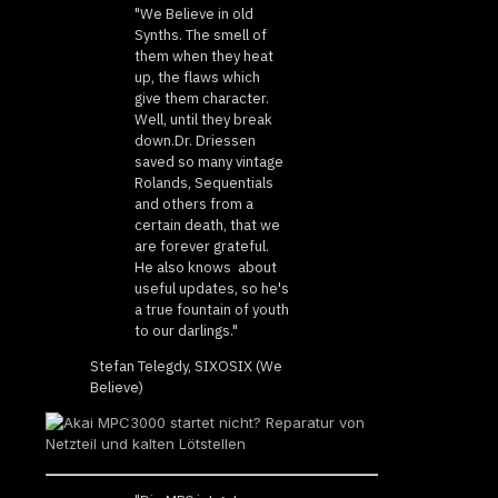
"We Believe in old
Synths. The smell of
them when they heat
up, the flaws which
give them character.
Well, until they break
down.Dr. Driessen
saved so many vintage
Rolands, Sequentials
and others from a
certain death, that we
are forever grateful.
He also knows about
useful updates, so he's
a true fountain of youth
to our darlings."
Stefan Telegdy, SIXOSIX (We
Believe)