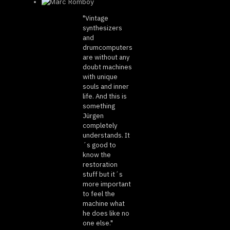
"Vintage
synthesizers
and
drumcomputers
are without any
doubt machines
with unique
souls and inner
life. And this is
something
Jürgen
completely
understands. It
´s good to
know the
restoration
stuff but it´s
more important
to feel the
machine what
he does like no
one else."