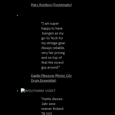
Marc Romboy (Systematic)
"I am super
happy to have
Juergen as my
go-to Tech for
my vintage gear.
Always reliable,
very fair pricing
and on top of
that the nicest
guy around."
Danilo Plessow (Motor City
Drum Ensemble)
"Hatte dieses
Jahr eine
meiner Roland
TB 303