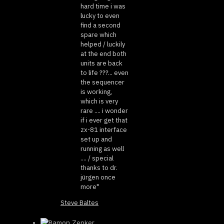
hard time i was
lucky to even
find a second
spare which
helped / luckily
at the end both
units are back
to life ???... even
the sequencer
is working,
which is very
rare .... i wonder
if i ever get that
zx-81 interface
set up and
running as well
.... / special
thanks to dr.
jürgen once
more"
Steve Baltes