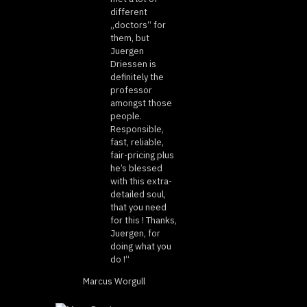
different
„doctors“ for
them, but
Juergen
Driessen is
definitely the
professor
amongst those
people.
Responsible,
fast, reliable,
fair-pricing plus
he’s blessed
with this extra-
detailed soul,
that you need
for this ! Thanks,
Juergen, for
doing what you
do !“
Marcus Worgull