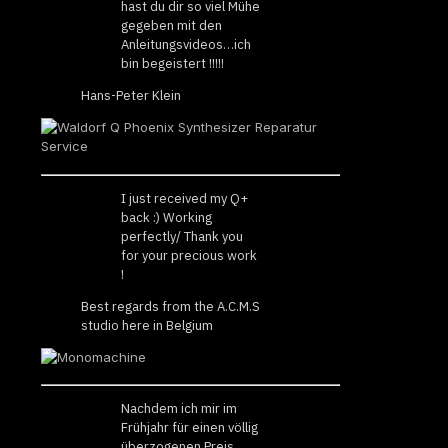
hast du dir so viel Mühe
gegeben mit den
Anleitungsvideos…ich
bin begeistert !!!!!
Hans-Peter Klein
I just received my Q+
back :) Working
perfectly/ Thank you
for your precious work
!
Best regards from the A.C.M.S
studio here in Belgium
Nachdem ich mir im
Frühjahr für einen völlig
überzogenen Preis