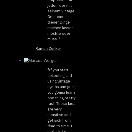
jeden, der mit
seinem Vintage-
Gear eine
dieser Dinge
machen lassen
möchte oder
muss !"
Ramon Zenker
"If you start
collecting and
using vintage
synths and gear,
you gonna learn
one thing pretty
fast: Those kids
are very
sensitive and
get sick from
time to time. I
met a lot of